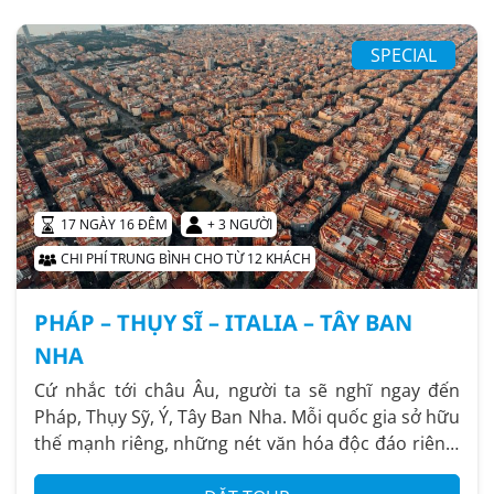
SPECIAL
17 NGÀY 16 ĐÊM
+ 3 NGƯỜI
CHI PHÍ TRUNG BÌNH CHO TỪ 12 KHÁCH
PHÁP – THỤY SĨ – ITALIA – TÂY BAN
NHA
Cứ nhắc tới châu Âu, người ta sẽ nghĩ ngay đến
Pháp, Thụy Sỹ, Ý, Tây Ban Nha. Mỗi quốc gia sở hữu
thế mạnh riêng, những nét văn hóa độc đáo riêng.
Chuyến đi...