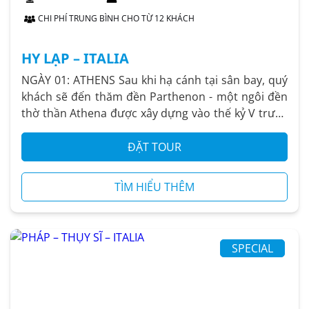
CHI PHÍ TRUNG BÌNH CHO TỪ 12 KHÁCH
HY LẠP – ITALIA
NGÀY 01: ATHENS Sau khi hạ cánh tại sân bay, quý
khách sẽ đến thăm đền Parthenon - một ngôi đền
thờ thần Athena được xây dựng vào thế kỷ V trước
Công nguyên ở...
ĐẶT TOUR
TÌM HIỂU THÊM
SPECIAL