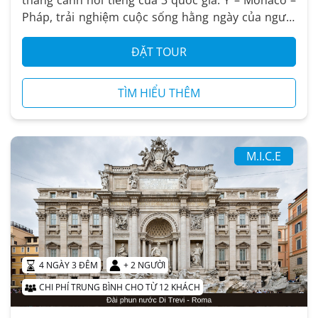
thắng cảnh nổi tiếng của 3 quốc gia: Ý – Monaco –
Pháp, trải nghiệm cuộc sống hằng ngày của người
dân bản địa, thấu...
ĐẶT TOUR
TÌM HIỂU THÊM
M.I.C.E
4 NGÀY 3 ĐÊM
+ 2 NGƯỜI
CHI PHÍ TRUNG BÌNH CHO TỪ 12 KHÁCH