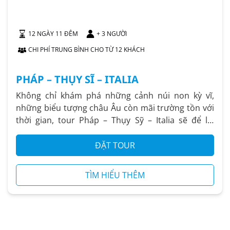
12 NGÀY 11 ĐÊM
+ 3 NGƯỜI
CHI PHÍ TRUNG BÌNH CHO TỪ 12 KHÁCH
PHÁP – THỤY SĨ – ITALIA
Không chỉ khám phá những cảnh núi non kỳ vĩ,
những biểu tượng châu Âu còn mãi trường tồn với
thời gian, tour Pháp – Thụy Sỹ – Italia sẽ để lại
trong bạn những trải...
ĐẶT TOUR
TÌM HIỂU THÊM