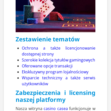
Zestawienie tematów
Ochrona a także licencjonowanie
dostępnej strony
Szerokie kolekcja tytułów gamingowych
Oferowane opcje transakcji
Ekskluzywny program lojalnościowy
Wsparcie techniczny a także serwis
użytkowników
Zabezpieczenia i licensing
naszej platformy
Nasza witryna
casino casea
funkcjonuje w