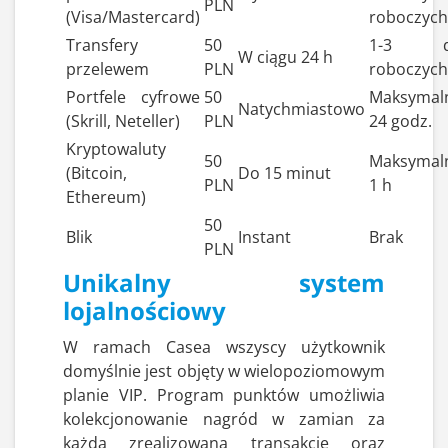
PLN
(Visa/Mastercard)
roboczych
Transfery
50
1-3 d
W ciągu 24 h
przelewem
PLN
roboczych
Portfele cyfrowe
50
Maksymal
Natychmiastowo
(Skrill, Neteller)
PLN
24 godz.
Kryptowaluty
50
Maksymal
(Bitcoin,
Do 15 minut
PLN
1 h
Ethereum)
50
Blik
Instant
Brak
PLN
Unikalny system
lojalnościowy
W ramach Casea wszyscy użytkownik
domyślnie jest objęty w wielopoziomowym
planie VIP. Program punktów umożliwia
kolekcjonowanie nagród w zamian za
każdą zrealizowaną transakcję oraz