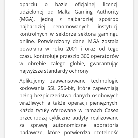
oparciu o bazie oficjalnej licencji
udzielonej od Malta Gaming Authority
(MGA), jedną z najbardziej spośród
najbardziej renomowanych instytucji
kontrolnych w sektorze sektora gamingu
online. Potwierdzony dane: MGA została
powołana w roku 2001 i oraz od tego
czasu kontroluje przeszło 300 operatorów
w obrębie całego globie, gwarantując
najwyższe standardy ochrony.
Aplikujemy zaawansowane technologie
kodowania SSL 256-bit, które zapewniają
pełną bezpieczeństwo danych osobowych
wrażliwych a także operacji pieniężnych.
Każda tytuły oferowane w ramach Casea
przechodzą cykliczne audyty realizowane
za sprawą autonomiczne laboratoria
badawcze, które potwierdza rzetelność