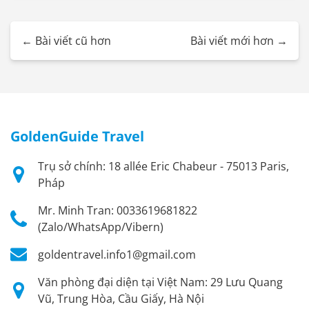
← Bài viết cũ hơn
Bài viết mới hơn →
GoldenGuide Travel
Trụ sở chính: 18 allée Eric Chabeur - 75013 Paris,
Pháp
Mr. Minh Tran: 0033619681822
(Zalo/WhatsApp/Vibern)
goldentravel.info1@gmail.com
Văn phòng đại diện tại Việt Nam: 29 Lưu Quang
Vũ, Trung Hòa, Cầu Giấy, Hà Nội