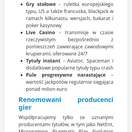
Gry stołowe
– ruletka europejskiego
typu, US a także francuska, blackjack w
ramach kilkunastu wersjach, bakarat i
poker kasynowy
Live Casino
– transmisje w czasie
rzeczywistym bezpośrednio z
pomieszczeń zawierające zawodowymi
krupierami, oferowane 24/7
Tytuły instant
– Aviator, Spaceman i
dodatkowe popularne tytuły typu crash
Pule progresywne narastające
–
wartość jackpotów regularnie sięgająca
ponad milion euro
Renomowani producenci
gier
Współpracujemy tylko ze uznanymi
producentami tytułów, w tym jako NetEnt,
Microgaming, Pragmatic Play, Evolution