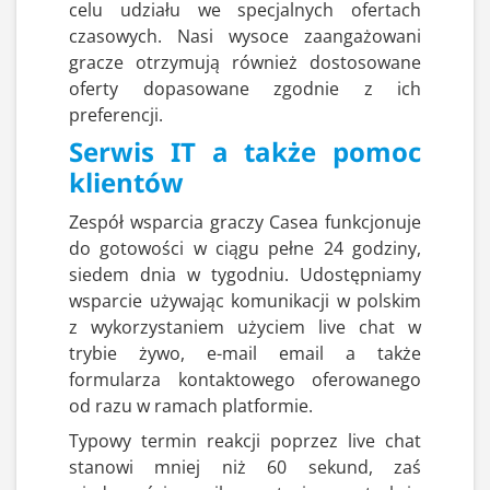
celu udziału we specjalnych ofertach
czasowych. Nasi wysoce zaangażowani
gracze otrzymują również dostosowane
oferty dopasowane zgodnie z ich
preferencji.
Serwis IT a także pomoc
klientów
Zespół wsparcia graczy Casea funkcjonuje
do gotowości w ciągu pełne 24 godziny,
siedem dnia w tygodniu. Udostępniamy
wsparcie używając komunikacji w polskim
z wykorzystaniem użyciem live chat w
trybie żywo, e-mail email a także
formularza kontaktowego oferowanego
od razu w ramach platformie.
Typowy termin reakcji poprzez live chat
stanowi mniej niż 60 sekund, zaś