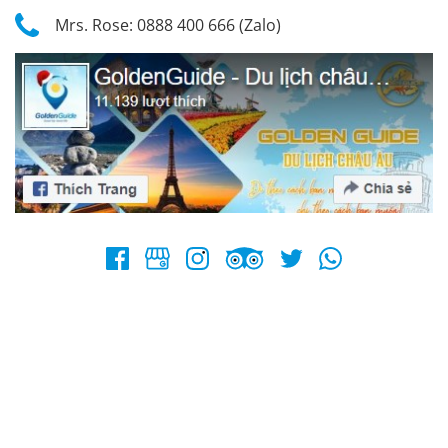
Mrs. Rose: 0888 400 666 (Zalo)