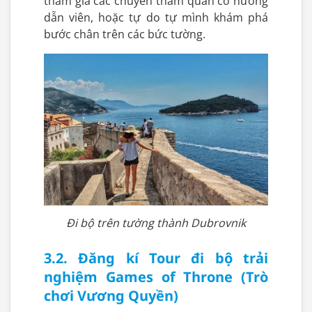
tham gia các chuyến tham quan có hướng
dẫn viên, hoặc tự do tự mình khám phá
bước chân trên các bức tường.
Đi bộ trên tường thành Dubrovnik
3.2. Đăng kí Tour đi bộ trải
nghiệm Games of Throne (Trò
chơi Vương Quyền)