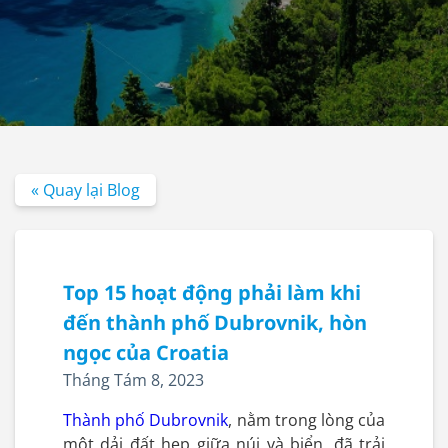
« Quay lại Blog
Top 15 hoạt động phải làm khi
đến thành phố Dubrovnik, hòn
ngọc của Croatia
Tháng Tám 8, 2023
Thành phố Dubrovnik
, nằm trong lòng của
một dải đất hẹp giữa núi và biển, đã trải