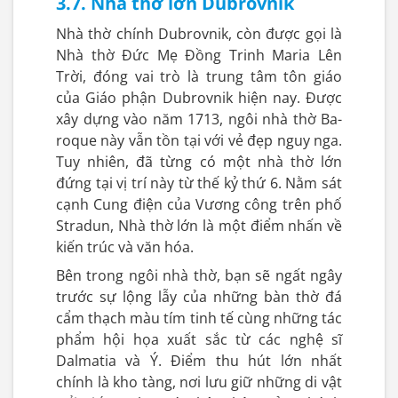
3.7. Nhà thờ lớn Dubrovnik
Nhà thờ chính Dubrovnik, còn được gọi là
Nhà thờ Đức Mẹ Đồng Trinh Maria Lên
Trời, đóng vai trò là trung tâm tôn giáo
của Giáo phận Dubrovnik hiện nay. Được
xây dựng vào năm 1713, ngôi nhà thờ Ba-
roque này vẫn tồn tại với vẻ đẹp nguy nga.
Tuy nhiên, đã từng có một nhà thờ lớn
đứng tại vị trí này từ thế kỷ thứ 6. Nằm sát
cạnh Cung điện của Vương công trên phố
Stradun, Nhà thờ lớn là một điểm nhấn về
kiến trúc và văn hóa.
Bên trong ngôi nhà thờ, bạn sẽ ngất ngây
trước sự lộng lẫy của những bàn thờ đá
cẩm thạch màu tím tinh tế cùng những tác
phẩm hội họa xuất sắc từ các nghệ sĩ
Dalmatia và Ý. Điểm thu hút lớn nhất
chính là kho tàng, nơi lưu giữ những di vật