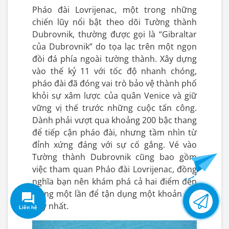
Pháo đài Lovrijenac, một trong những
chiến lũy nổi bật theo dõi Tường thành
Dubrovnik, thường được gọi là “Gibraltar
của Dubrovnik” do tọa lạc trên một ngọn
đồi đá phía ngoài tường thành. Xây dựng
vào thế kỷ 11 với tốc độ nhanh chóng,
pháo đài đã đóng vai trò bảo vệ thành phố
khỏi sự xâm lược của quân Venice và giữ
vững vị thế trước những cuộc tấn công.
Dành phải vượt qua khoảng 200 bậc thang
để tiếp cận pháo đài, nhưng tầm nhìn từ
đỉnh xứng đáng với sự cố gắng. Vé vào
Tường thành Dubrovnik cũng bao gồm
việc tham quan Pháo đài Lovrijenac, đồng
nghĩa bạn nên khám phá cả hai điểm đến
trong một lần để tận dụng một khoản phí
Tạo tour
theo sở
duy nhất.
thích