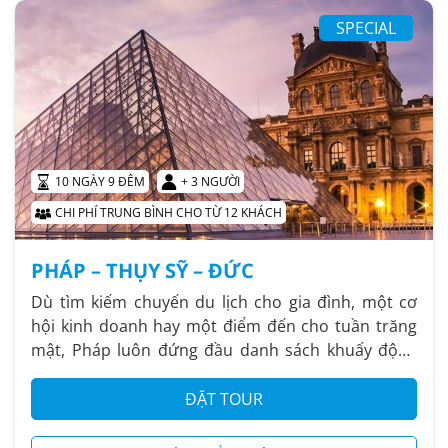
SPECIAL
10 NGÀY 9 ĐÊM
+ 3 NGƯỜI
CHI PHÍ TRUNG BÌNH CHO TỪ 12 KHÁCH
PHÁP – THỤY SỸ – ĐỨC
Dù tìm kiếm chuyến du lịch cho gia đình, một cơ
hội kinh doanh hay một điểm đến cho tuần trăng
mật, Pháp luôn đứng đầu danh sách khuấy động
những giấc mơ và niềm...
ĐẶT TOUR