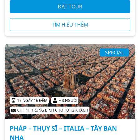
ĐẶT TOUR
TÌM HIỂU THÊM
SPECIAL
17 NGÀY 16 ĐÊM
+ 3 NGƯỜI
CHI PHÍ TRUNG BÌNH CHO TỪ 12 KHÁCH
PHÁP – THỤY SĨ – ITALIA – TÂY BAN
NHA