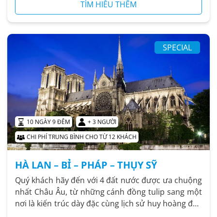
TÌM HIỂU THÊM
SPECIAL
10 NGÀY 9 ĐÊM
+ 3 NGƯỜI
CHI PHÍ TRUNG BÌNH CHO TỪ 12 KHÁCH
HÀ LAN – BỈ – PHÁP – THỤY SỸ
Quý khách hãy đến với 4 đất nước được ưa chuộng
nhất Châu Âu, từ những cánh đồng tulip sang một
nơi là kiến trúc dày đặc cùng lịch sử huy hoàng đến
một nơi...